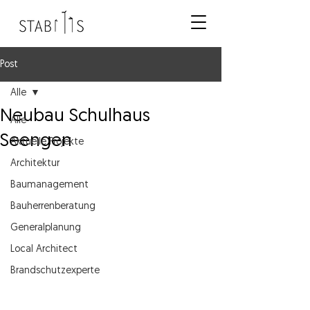
Post
Alle
Neubau Schulhaus
Alle
Seengen
Aktuelle Projekte
Architektur
Baumanagement
Bauherrenberatung
Generalplanung
Local Architect
Brandschutzexperte