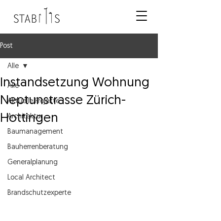
Post
Alle
Instandsetzung Wohnung
Alle
Neptunstrasse Zürich-
Aktuelle Projekte
Hottingen
Architektur
Baumanagement
Bauherrenberatung
Generalplanung
Local Architect
Brandschutzexperte