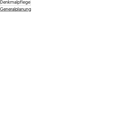
Denkmalpflege
Generalplanung
Architektur
See All
Related Posts